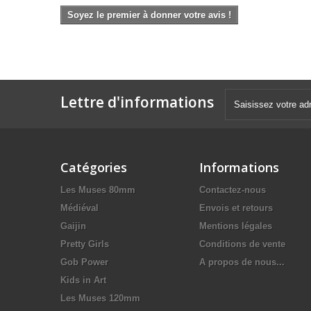
Soyez le premier à donner votre avis !
Lettre d'informations
Catégories
Informations
Les Muses 80mm
Contactez-nous
Médiéval
Envois et retours
Gaijin
Mentions légales
Pretty Girls
Conditions de vente
Gob Power
A propos de nous...
Kids in Art
Les Muses 120mm