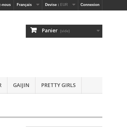
z-nous
Français
Devise :
EUR
Connexion
Panier
(vide)
R
GAIJIN
PRETTY GIRLS