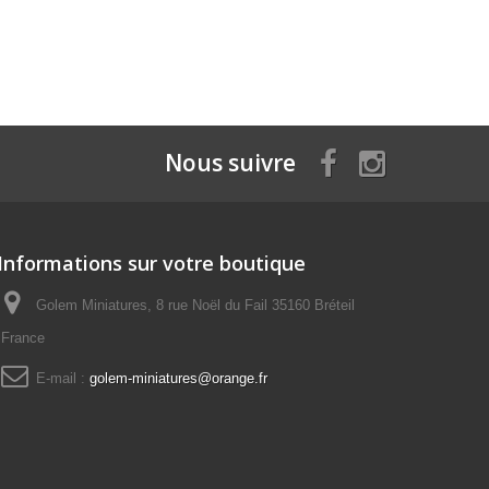
Nous suivre
Informations sur votre boutique
Golem Miniatures, 8 rue Noël du Fail 35160 Bréteil
France
E-mail :
golem-miniatures@orange.fr